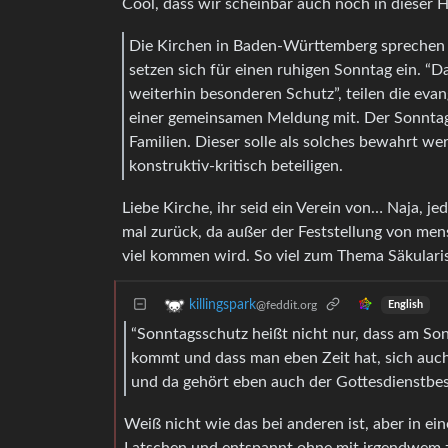
Cool, dass wir scheinbar auch noch in dieser 
Die Kirchen in Baden-Württemberg sprechen 
setzen sich für einen ruhigen Sonntag ein. “D
weiterhin besonderen Schutz”, teilen die eva
einer gemeinsamen Meldung mit. Der Sonntag 
Familien. Dieser solle als solches bewahrt w
konstruktiv-kritisch beteiligen.
Liebe Kirche, ihr seid ein Verein von… Naja, jed
mal zurück, da außer der Feststellung von me
viel kommen wird. So viel zum Thema Säkulari
killingspark
@feddit.org
English
“Sonntagsschutz heißt nicht nur, dass am So
kommt und dass man eben Zeit hat, sich auch
und da gehört eben auch der Gottesdienstbes
Weiß nicht wie das bei anderen ist, aber in ei
Latschen und entspannt ohne mit irgendwem z