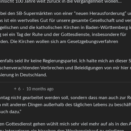
Hinsicht 100 Jahre weit zurück in die Vergangenheit wollen…
bei den SB-Supermärkten von einer “neuen Herausforderung” u
as ist ein wertvolles Gut für unsere gesamte Gesellschaft und ve
ngelischen und die katholischen Kirchen in Baden-Württemberg i
sei ein Tag der Ruhe und der Gottesdienste, insbesondere für
erden. Die Kirchen wollen sich am Gesetzgebungsverfahren
enfalls seid ihr keine Regierungspartei. Ich halte mich an dieser S
nschenverachtenden Verbrechen und Beleidigungen von mir hier 
sierung in Deutschland.
6
·
10 months ago
nntag nicht gearbeitet werden soll, sondern dass man auch zur 
 mit anderen Dingen außerhalb des täglichen Lebens zu beschäft
uch dazu.”
nen Gottesdienst gehen wühlt mich sehr viel mehr auf als in den A
u interagieren ein bisschen den Wocheneinkauf zu erledigen.