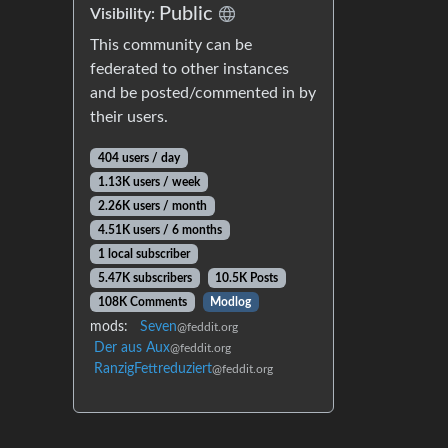
Public
Visibility:
This community can be
federated to other instances
and be posted/commented in by
their users.
404 users / day
1.13K users / week
2.26K users / month
4.51K users / 6 months
1 local subscriber
5.47K subscribers
10.5K Posts
108K Comments
Modlog
mods:
Seven
@feddit.org
Der aus Aux
@feddit.org
RanzigFettreduziert
@feddit.org