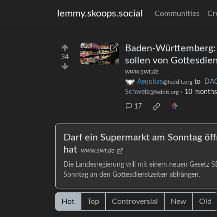
lemmy.skoops.social
Communities
Cr
Baden-Württemberg: 
34
sollen von Gottesdie
www.swr.de
Aequitas
to
DAC
@feddit.org
Schweiz
·
10 months
@feddit.org
17
Darf ein Supermarkt am Sonntag öff
hat
www.swr.de
Die Landesregierung will mit einem neuen Gesetz S
Sonntag an den Gottesdienstzeiten abhängen.
Hot
Top
Controversial
New
Old