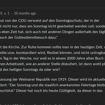
25
1
·
10 months ago
aut von der CDU verweist auf den Sonntagsschutz, der in der
t nicht nur, dass am Sonntag nicht gearbeitet werden soll, sond
ben Zeit hat, sich auch mit anderen Dingen außerhalb des täg
auch der Gottesdienstbesuch dazu.”
ht die Kirche. Zur Ruhe kommen sollte man in der heutigen Zeit,
ilie usw. bombardiert wird, flexibel können, und nicht untragba
 Tag in der Woche, nur weil es in einem 2000 Jahre alten Buch 
n Arbeitszeit, wie an anderer Stelle diskutiert, ist dann wohl pl
d des heiligen Sonntags da oder wie?
fassung der Weimarer Republik von 1919. Dieser wird im aktuell
rt: "Der Sonntag und die staatlich anerkannten Feiertage bleib
schützt.“ Dieser hat noch bis heute Gültigkeit, da dieser in das