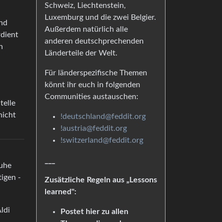
Schweiz, Liechtenstein,
Luxemburg und die zwei Belgier.
nd
Außerdem natürlich alle
rdient
anderen deutschprechenden
n
Länderteile der Welt.
Für länderspezifische Themen
könnt ihr euch in folgenden
Communities austauschen:
telle
nicht
!deutschland@feddit.org
!austria@feddit.org
!switzerland@feddit.org
___
Ruhe
igen -
Zusätzliche Regeln aus „Lessons
learned":
ldi
Postet hier zu allen