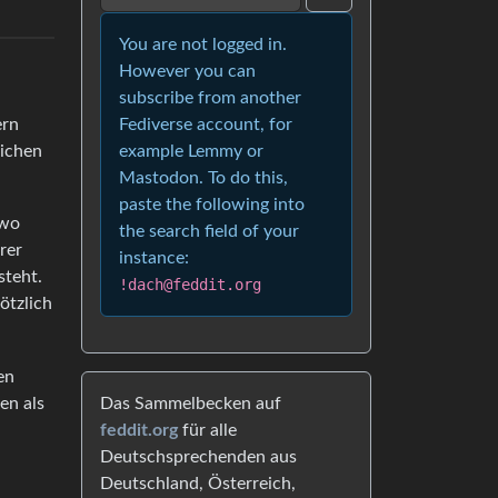
You are not logged in.
However you can
subscribe from another
ern
Fediverse account, for
lichen
example Lemmy or
Mastodon. To do this,
paste the following into
 wo
the search field of your
rer
instance:
steht.
!dach@feddit.org
ötzlich
en
en als
Das Sammelbecken auf
feddit.org
für alle
Deutschsprechenden aus
Deutschland, Österreich,