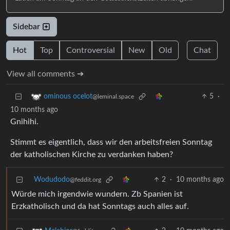
Sidebar
Hot
Top
Controversial
New
Old
Chat
View all comments ➔
5
·
ominous ocelot
@leminal.space
10 months ago
Gnihihi.
Stimmt es eigentlich, dass wir den arbeitsfreien Sonntag
der katholischen Kirche zu verdanken haben?
Wodudodo
2
·
10 months ago
@feddit.org
Würde mich irgendwie wundern. Zb Spanien ist
Erzkatholisch und da hat Sonntags auch alles auf.