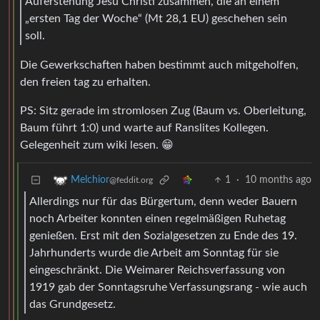
Auferstehung Jesu Christi zusammen, die an einem
„ersten Tag der Woche“ (Mt 28,1 EU) geschehen sein
soll.
Die Gewerkschaften haben bestimmt auch mitgeholfen,
den freien tag zu erhalten.
PS: Sitz gerade im stromlosen Zug (Baum vs. Oberleitung,
Baum führt 1:0) und warte auf Ranslites Kollegen.
Gelegenheit zum wiki lesen. 😁
1
·
10 months ago
Melchior
@feddit.org
Allerdings nur für das Bürgertum, denn weder Bauern
noch Arbeiter konnten einen regelmäßigen Ruhetag
genießen. Erst mit den Sozialgesetzen zu Ende des 19.
Jahrhunderts wurde die Arbeit am Sonntag für sie
eingeschränkt. Die Weimarer Reichsverfassung von
1919 gab der Sonntagsruhe Verfassungsrang - wie auch
das Grundgesetz.