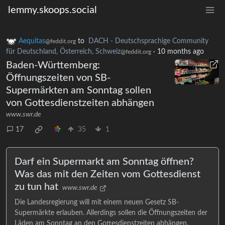
lemmy.skoops.social
Aequitas
to
DACH - Deutschsprachige Community
@feddit.org
für Deutschland, Österreich, Schweiz
·
10 months ago
@feddit.org
Baden-Württemberg:
Öffnungszeiten von SB-
Supermärkten am Sonntag sollen
von Gottesdienstzeiten abhängen
www.swr.de
17
35
1
Darf ein Supermarkt am Sonntag öffnen?
Was das mit den Zeiten vom Gottesdienst
zu tun hat
www.swr.de
Die Landesregierung will mit einem neuen Gesetz SB-
Supermärkte erlauben. Allerdings sollen die Öffnungszeiten der
Läden am Sonntag an den Gottesdienstzeiten abhängen.