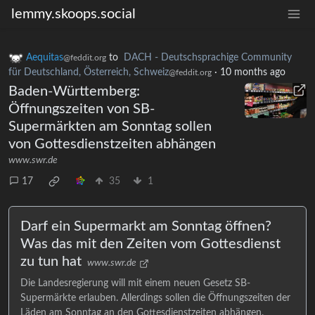
lemmy.skoops.social
Aequitas
to
DACH - Deutschsprachige Community
@feddit.org
für Deutschland, Österreich, Schweiz
·
10 months ago
@feddit.org
Baden-Württemberg:
Öffnungszeiten von SB-
Supermärkten am Sonntag sollen
von Gottesdienstzeiten abhängen
www.swr.de
17
35
1
Darf ein Supermarkt am Sonntag öffnen?
Was das mit den Zeiten vom Gottesdienst
zu tun hat
www.swr.de
Die Landesregierung will mit einem neuen Gesetz SB-
Supermärkte erlauben. Allerdings sollen die Öffnungszeiten der
Läden am Sonntag an den Gottesdienstzeiten abhängen.