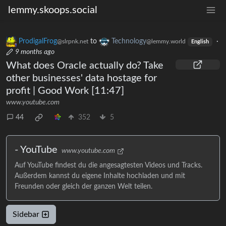
lemmy.skoops.social
ProdigalFrog
to
Technology
·
@slrpnk.net
@lemmy.world
English
9 months ago
What does Oracle actually do? Take
other businesses' data hostage for
profit | Good Work [11:47]
www.youtube.com
44
352
5
- YouTube
www.youtube.com
Auf YouTube findest du die angesagtesten Videos und Tracks.
Außerdem kannst du eigene Inhalte hochladen und mit
Freunden oder gleich der ganzen Welt teilen.
Sidebar