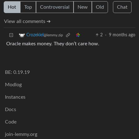
Hot
Top
Controversial
New
Old
Chat
View all comments ➔
2
·
9 months ago
Crozekiel
@lemmy.zip
Oracle makes money. They don’t care how.
BE: 0.19.19
Modlog
Instances
Docs
Code
join-lemmy.org