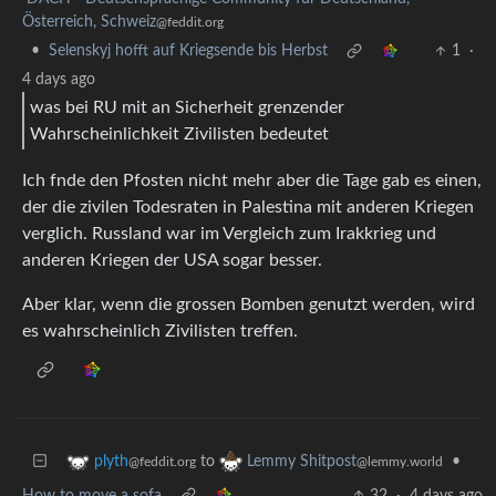
Österreich, Schweiz
@feddit.org
•
Selenskyj hofft auf Kriegsende bis Herbst
1
·
4 days ago
was bei RU mit an Sicherheit grenzender
Wahrscheinlichkeit Zivilisten bedeutet
Ich fnde den Pfosten nicht mehr aber die Tage gab es einen,
der die zivilen Todesraten in Palestina mit anderen Kriegen
verglich. Russland war im Vergleich zum Irakkrieg und
anderen Kriegen der USA sogar besser.
Aber klar, wenn die grossen Bomben genutzt werden, wird
es wahrscheinlich Zivilisten treffen.
to
•
plyth
Lemmy Shitpost
@feddit.org
@lemmy.world
How to move a sofa
32
·
4 days ago