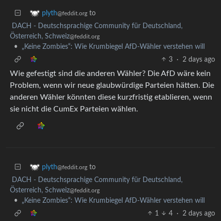
to
plyth
@feddit.org
DACH - Deutschsprachige Community für Deutschland,
Österreich, Schweiz
@feddit.org
•
„Keine Zombies“: Wie Krumbiegel AfD-Wähler verstehen will
3
·
2 days ago
Wie gefestigt sind die anderen Wähler? Die AfD wäre kein
Problem, wenn wir neue glaubwürdige Parteien hätten. Die
anderen Wähler könnten diese kurzfristig etablieren, wenn
sie nicht die CumEx Parteien wählen.
to
plyth
@feddit.org
DACH - Deutschsprachige Community für Deutschland,
Österreich, Schweiz
@feddit.org
•
„Keine Zombies“: Wie Krumbiegel AfD-Wähler verstehen will
1
4
·
2 days ago