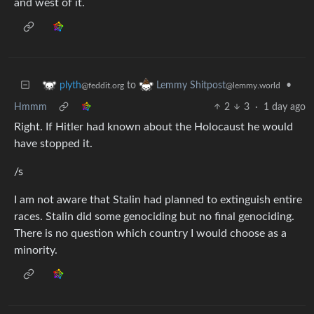
and west of it.
to
•
plyth
Lemmy Shitpost
@feddit.org
@lemmy.world
Hmmm
2
3
·
1 day ago
Right. If Hitler had known about the Holocaust he would
have stopped it.
/s
I am not aware that Stalin had planned to extinguish entire
races. Stalin did some genociding but no final genociding.
There is no question which country I would choose as a
minority.