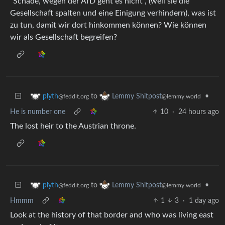
“Schade, wegen der AfD geht es nicht”, (weil sie die
Gesellschaft spalten und eine Einigung verhindern), was ist
zu tun, damit wir dort hinkommen können? Wie können
wir als Gesellschaft begreifen?
to
•
plyth
Lemmy Shitpost
@feddit.org
@lemmy.world
He is number one
10
·
24 hours ago
The lost heir to the Austrian throne.
to
•
plyth
Lemmy Shitpost
@feddit.org
@lemmy.world
Hmmm
1
3
·
1 day ago
Look at the history of that border and who was living east